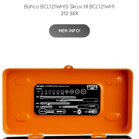
Bahco BCL121WH1S Skruv till BCL121WH1
212 SEK
MER INFO!