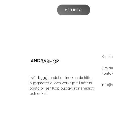
MER INFO!
Kont
Om du 
kontak
I vår bygghandel online kan du hitta
byggmaterial och verktyg till nätets
info@
bästa priser. Köp byggvaror smidigt
och enkelt!