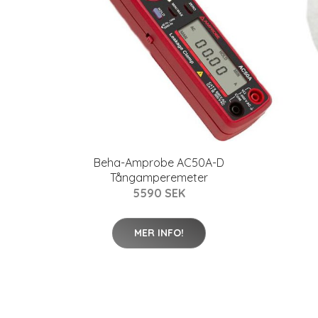
Beha-Amprobe AC50A-D
Tångamperemeter
5590 SEK
MER INFO!