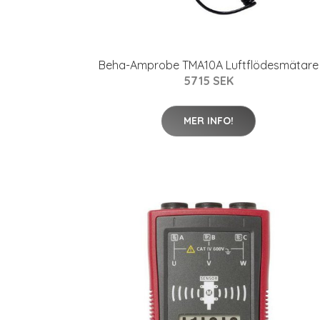
Beha-Amprobe TMA10A Luftflödesmätare
5715 SEK
MER INFO!