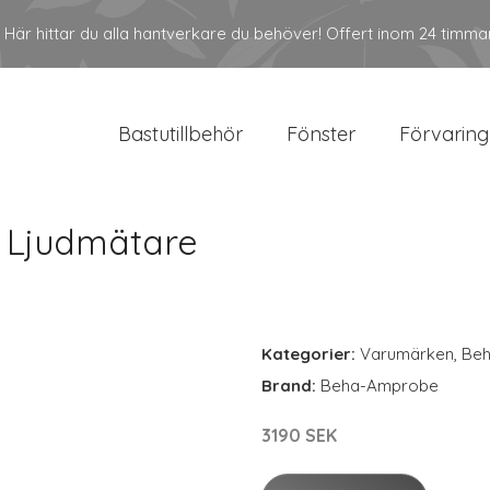
Här hittar du alla hantverkare du behöver! Offert inom 24 timma
Bastutillbehör
Fönster
Förvaring
 Ljudmätare
Kategorier:
Varumärken
,
Be
Brand:
Beha-Amprobe
3190 SEK