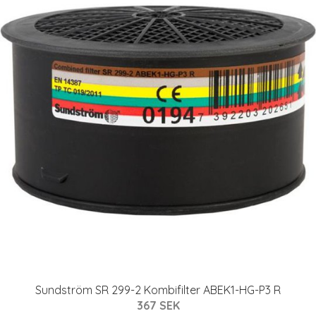
Sundström SR 299-2 Kombifilter ABEK1-HG-P3 R
367 SEK