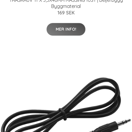
TRÄSKRUV TFX 3,5X40MM MÄSSING 10ST | Beijerbygg
Byggmaterial
169 SEK
MER INFO!