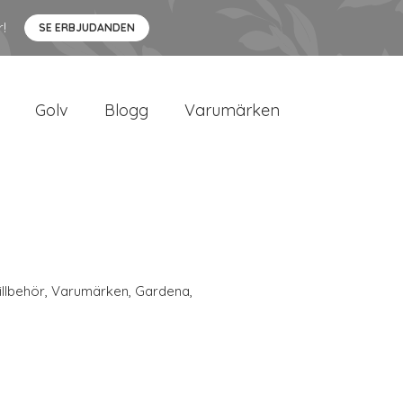
r!
SE ERBJUDANDEN
Golv
Blogg
Varumärken
illbehör
,
Varumärken
,
Gardena
,