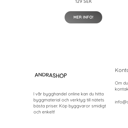
129 SEK
MER INFO!
Kont
Om du 
kontak
I vår bygghandel online kan du hitta
byggmaterial och verktyg till nätets
info@
bästa priser. Köp byggvaror smidigt
och enkelt!