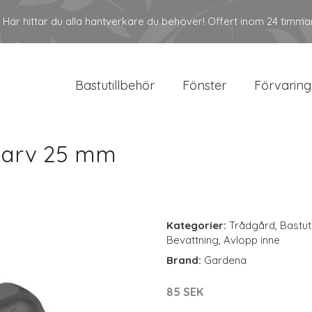
Här hittar du alla hantverkare du behöver! Offert inom 24 timma
Bastutillbehör
Fönster
Förvaring
karv 25 mm
Kategorier:
Trådgård
,
Bastut
Bevattning
,
Avlopp inne
Brand:
Gardena
85 SEK