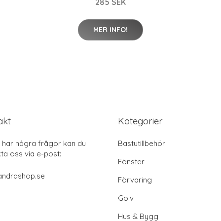
285 SEK
MER INFO!
akt
Kategorier
har några frågor kan du
Bastutillbehör
ta oss via e-post:
Fönster
andrashop.se
Förvaring
Golv
Hus & Bygg