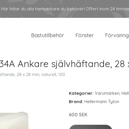
Här hittar du alla hantverkare du behöver! Offert inom 24 timma
Bastutillbehör
Fönster
Förvaring
A Ankare självhäftande, 28 x
tande, 28 x 28 mm, naturell, 100
Kategorier:
Varumärken
,
Hel
Brand:
Hellermann Tyton
600 SEK