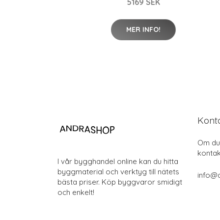
5169 SEK
MER INFO!
Kont
Om du 
kontak
I vår bygghandel online kan du hitta
byggmaterial och verktyg till nätets
info@
bästa priser. Köp byggvaror smidigt
och enkelt!