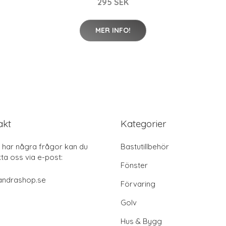
295 SEK
MER INFO!
akt
Kategorier
har några frågor kan du
Bastutillbehör
ta oss via e-post:
Fönster
andrashop.se
Förvaring
Golv
Hus & Bygg