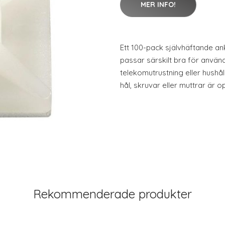
MER INFO!
Ett 100-pack självhäftande an
passar särskilt bra för använd
telekomutrustning eller hushå
hål, skruvar eller muttrar är o
Rekommenderade produkter