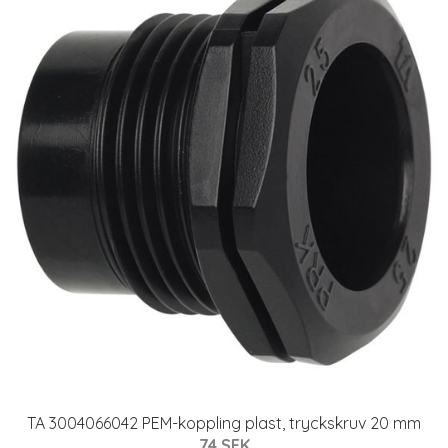
TA 3004066042 PEM-koppling plast, tryckskruv 20 mm
74 SEK