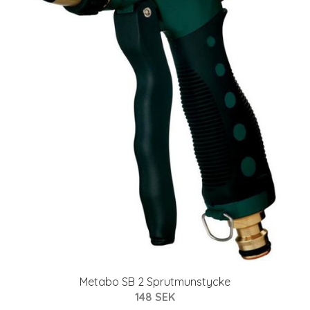
Metabo SB 2 Sprutmunstycke
148 SEK