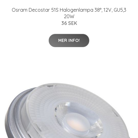
Osram Decostar 51S Halogenlampa 38°, 12V, GU5,3
20W
36 SEK
MER INFO!