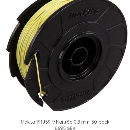
Makita 191J59-9 Najtråd 0,8 mm, 50-pack
6695 SEK