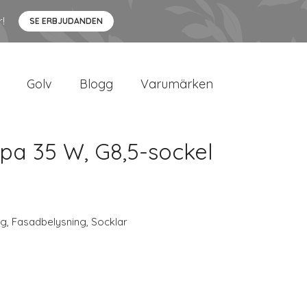
r!
SE ERBJUDANDEN
Golv
Blogg
Varumärken
pa 35 W, G8,5-sockel
ng
,
Fasadbelysning
,
Socklar