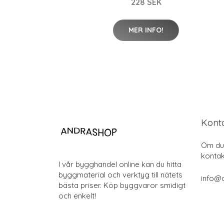
228 SEK
MER INFO!
Kont
Om du 
kontak
I vår bygghandel online kan du hitta
byggmaterial och verktyg till nätets
info@
bästa priser. Köp byggvaror smidigt
och enkelt!