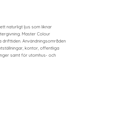
t naturligt ljus som liknar
tergivning. Master Colour
hela drifttiden. Användningsområden
tställningar, kontor, offentliga
anger samt för utomhus- och