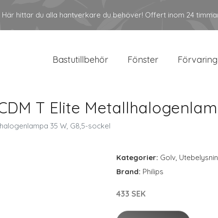
Här hittar du alla hantverkare du behöver! Offert inom 24 timma
Bastutillbehör
Fönster
Förvaring
 CDM T Elite Metallhalogenlam
llhalogenlampa 35 W, G8,5-sockel
Kategorier:
Golv
,
Utebelysni
Brand:
Philips
433 SEK