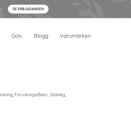
r!
SE ERBJUDANDEN
Golv
Blogg
Varumärken
varing
,
Förvaringslådor
,
Stanley
,