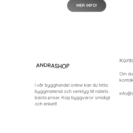
MER INFO!
Kont
Om du 
kontak
I vår bygghandel online kan du hitta
byggmaterial och verktyg till nätets
info@
bästa priser. Köp byggvaror smidigt
och enkelt!