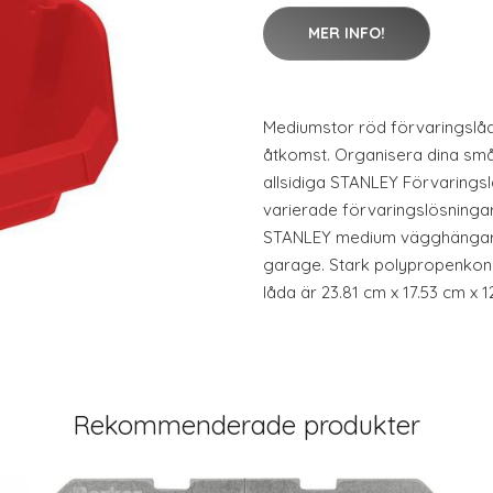
MER INFO!
Mediumstor röd förvaringslåd
åtkomst. Organisera dina små
allsidiga STANLEY Förvaringsl
varierade förvaringslösning
STANLEY medium vägghängare f
garage. Stark polypropenkons
låda är 23.81 cm x 17.53 cm x 1
Rekommenderade produkter