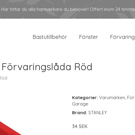
Här hittar du alla hantverkare du behöver! Offert inom 24 timma
Bastutillbehör
Fönster
Förvaring
 Förvaringslåda Röd
 Röd
Kategorier:
Varumärken
,
För
Garage
Brand:
STANLEY
34 SEK