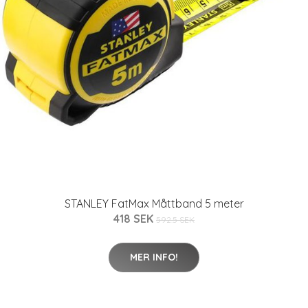
STANLEY FatMax Måttband 5 meter
418 SEK
592.5 SEK
MER INFO!