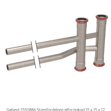
Geberit 1550886 Stamfördelare elförzinkad 15 x 15 x 12