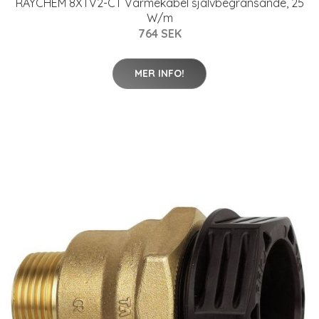
RAYCHEM 8XTV2-CT Värmekabel självbegränsande, 25
W/m
764 SEK
MER INFO!