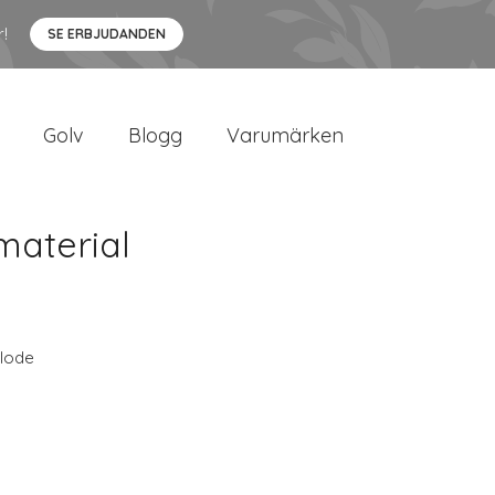
r!
SE ERBJUDANDEN
Golv
Blogg
Varumärken
aterial
lode