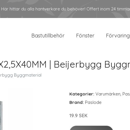
Här hittar du alla hantverkare du behöver! Offert inom 24 timma
Bastutillbehör
Fönster
Förvaring
2,5X40MM | Beijerbygg Byggm
erbygg Byggmaterial
Kategorier:
Varumärken
,
Pas
Brand:
Paslode
19.9 SEK