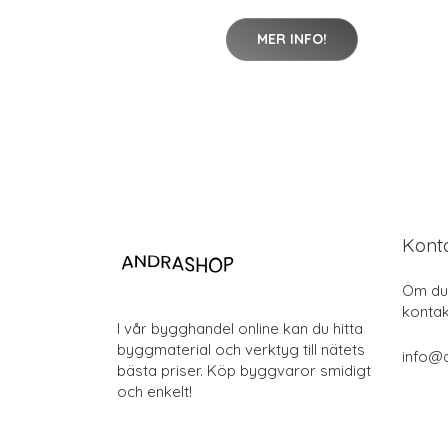
MER INFO!
Kont
Om du 
kontak
I vår bygghandel online kan du hitta
byggmaterial och verktyg till nätets
info@
bästa priser. Köp byggvaror smidigt
och enkelt!