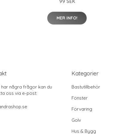
99 SEK
MER INFO!
akt
Kategorier
har några frågor kan du
Bastutillbehör
ta oss via e-post:
Fönster
andrashop.se
Förvaring
Golv
Hus & Bygg